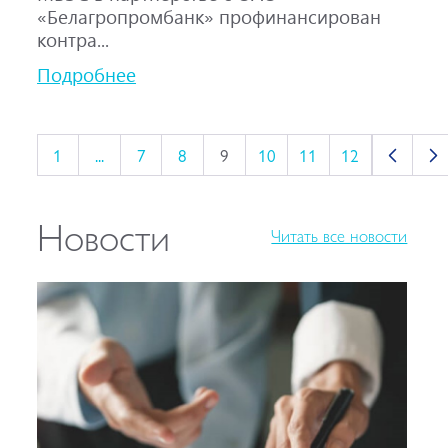
«Белагропромбанк» профинансирован
контра...
Подробнее
1
...
7
8
9
10
11
12
Новости
Читать все новости