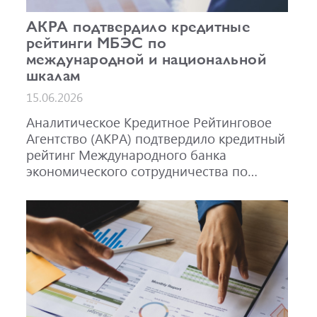
АКРА подтвердило кредитные
рейтинги МБЭС по
международной и национальной
шкалам
15.06.2026
Аналитическое Кредитное Рейтинговое
Агентство (АКРА) подтвердило кредитный
рейтинг Международного банка
экономического сотрудничества по
международной шкале на уровне A-,
прогноз «Стабильный», и по
национальной шкале для Российской
Федерации на уровне AAA(RU), прогноз
«Стабильный». Также подтвержден
рейтинг облигаций МБЭС серий 001Р-02
(RU000A101RJ7), 002Р-03 (RU000A108Q03)
и 002Р-04 (RU000A10CC99) на уровне