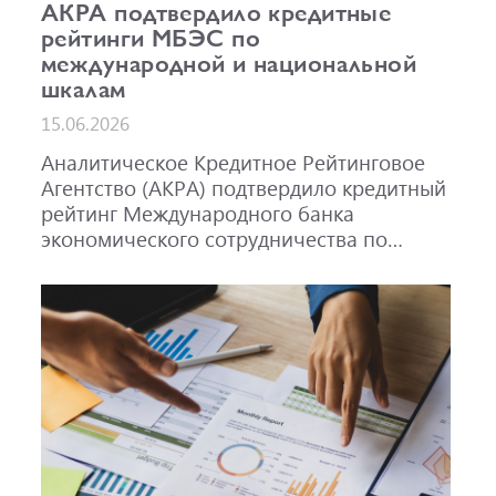
АКРА подтвердило кредитные
рейтинги МБЭС по
международной и национальной
шкалам
15.06.2026
Аналитическое Кредитное Рейтинговое
Агентство (АКРА) подтвердило кредитный
рейтинг Международного банка
экономического сотрудничества по
международной шкале на уровне A-,
прогноз «Стабильный», и по
национальной шкале для Российской
Федерации на уровне AAA(RU), прогноз
«Стабильный». Также подтвержден
рейтинг облигаций МБЭС серий 001Р-02
(RU000A101RJ7), 002Р-03 (RU000A108Q03)
и 002Р-04 (RU000A10CC99) на уровне
AAA(RU).