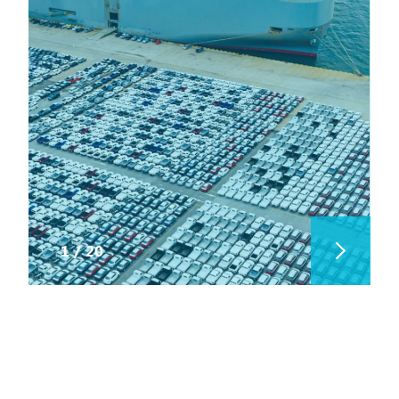
1
/
20