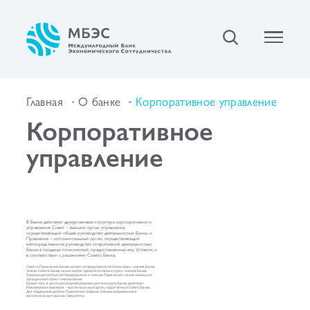
Главная
О банке
Корпоративное управление
Корпоративное
управление
В Банке действует двухуровневая структура корпоративного
управления: Совет – высший орган управления,
осуществляющий общее руководство деятельностью Банка, и
Правление – исполнительный орган, осуществляющий
непосредственное руководство оперативной деятельностью
Банка в пределах полномочий, предоставленных ему Уставом, и
в соответствии с решениями Совета Банка.
Совет и Правление Банка состоят из представителей всех стран-членов Банка.
Члены Совета Банка назначаются правительствами стран-членов Банка.
Правление состоит из Председателя и членов Правления, назначаемых из
граждан всех стран-членов Банка.
Кроме того, в целях регулярной ревизии деятельности Банка действует
Ревизионная комиссия – коллегиальный орган, подотчетный Совету Банка.
Для поддержки работы Правления созданы специализированные
коллегиальные органы (комитеты).