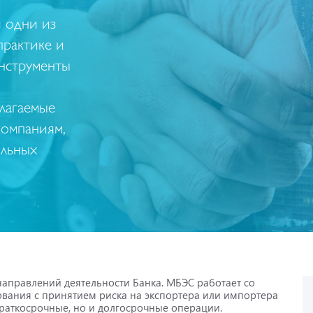
 одни из
практике и
нструменты
лагаемые
компаниям,
альных
аправлений деятельности Банка. МБЭС работает со
вания с принятием риска на экспортера или импортера
раткосрочные, но и долгосрочные операции.