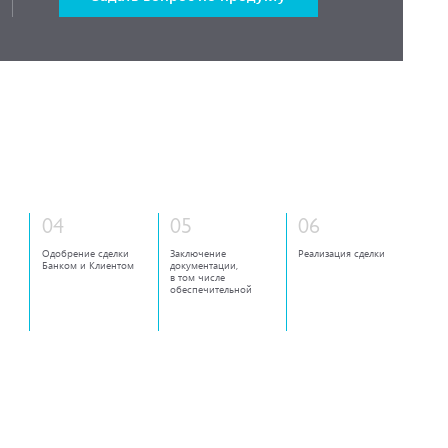
04
05
06
Одобрение сделки
Заключение
Реализация сделки
Банком и Клиентом
документации,
в том числе
обеспечительной
и