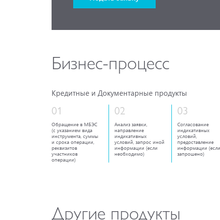
Бизнес-процесс
Кредитные и Документарные продукты
01
02
03
Обращение в МБЭС
Анализ заявки,
Согласование
(с указанием вида
направление
индикативных
инструмента, суммы
индикативных
условий,
и срока операции,
условий, запрос иной
предоставление
реквизитов
информации (если
информации (есл
участников
необходимо)
запрошено)
операции)
Другие продукты