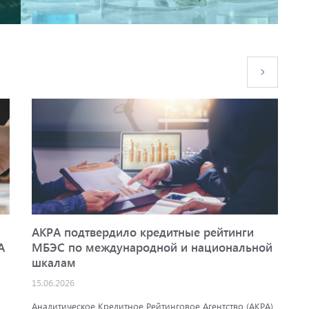
АКРА подтвердило кредитные рейтинги
Ф
A
МБЭС по международной и национальной
2
шкалам
09
15.06.2026
П
э
Аналитическое Кредитное Рейтинговое Агентство (АКРА)