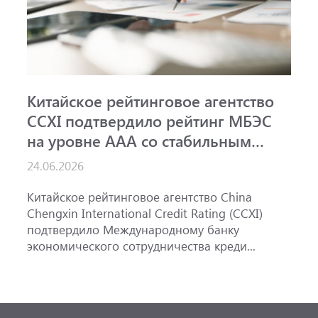
Китайское рейтинговое агентство
А
CCXI подтвердило рейтинг МБЭС
р
на уровне AAA со стабильным
и
прогнозом
24.06.2026
1
Китайское рейтинговое агентство China
А
Chengxin International Credit Rating (CCXI)
А
подтвердило Международному банку
р
экономического сотрудничества креди...
э