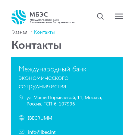
Главная
Контакты
Контакты
Международный банк
экономического
сотрудничества
ул. Маши Порываевой, 11, Москва,
Россия, ГСП-6, 107996
IBECRUMM
info@ibec.int