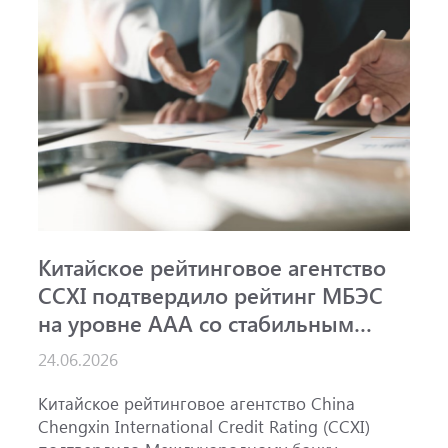
Китайское рейтинговое агентство
А
CCXI подтвердило рейтинг МБЭС
р
на уровне AAA со стабильным
и
прогнозом
24.06.2026
1
Китайское рейтинговое агентство China
А
Chengxin International Credit Rating (CCXI)
А