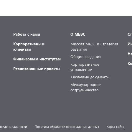
подтвержден рейтинг облигаций МБЭС серий 001Р-02
(RU000A101RJ7), 002Р-03 (RU000A108Q03) и 002Р-04
(RU000A10CC99) на уровне AAA(RU).
Работа с нами
О МБЭС
С
Корпоративным
Миссия МБЭС и Стратегия
И
клиентам
развития
Н
Общие сведения
Финансовым институтам
К
Корпоративное
Реализованные проекты
управление
Ключевые документы
Международное
сотрудничество
нфиденциальности
Политика обработки персональных данных
Карта сайта