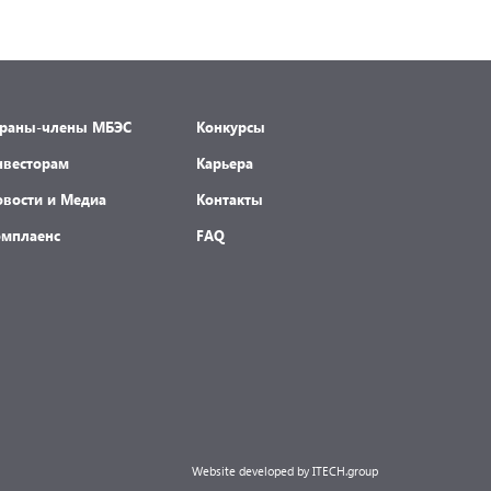
001Р-02 (R
002Р-04 (RU
траны-члены МБЭС
Конкурсы
нвесторам
Карьера
овости и Медиа
Контакты
омплаенс
FAQ
Website developed by ITECH.group