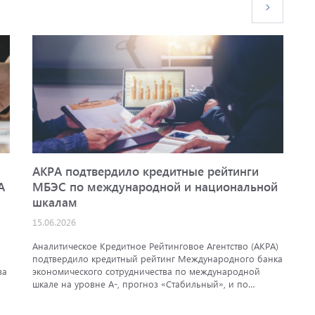
АКРА подтвердило кредитные рейтинги
Ф
A
МБЭС по международной и национальной
2
шкалам
09
15.06.2026
П
э
Аналитическое Кредитное Рейтинговое Агентство (АКРА)
п
подтвердило кредитный рейтинг Международного банка
п
ва
экономического сотрудничества по международной
н
шкале на уровне A-, прогноз «Стабильный», и по
национальной шкале для Российской Федерации на
уровне AAA(RU), прогноз «Стабильный». Также