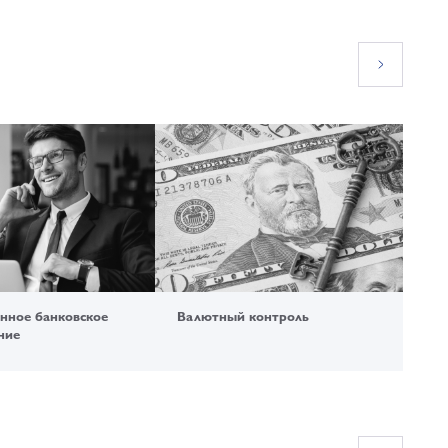
нное банковское
Валютный контроль
Де
ние