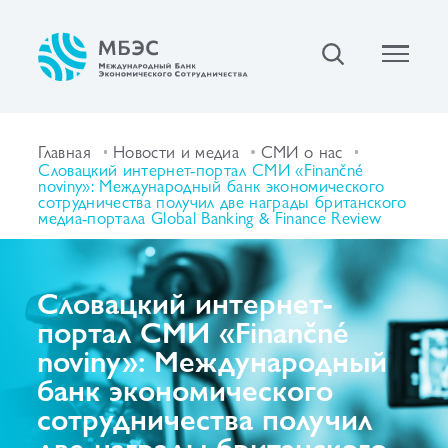
Главная
Новости и медиа
СМИ о нас
Словацкий интернет-портал СМИ «Finančné
noviny»: Международный банк экономического
сотрудничества получил две награды британского
медиа-портала Global Banking & Finance Review
Словацкий интернет-
портал СМИ «Finančné
noviny»: Международный
банк экономического
сотрудничества получил
две награды британского