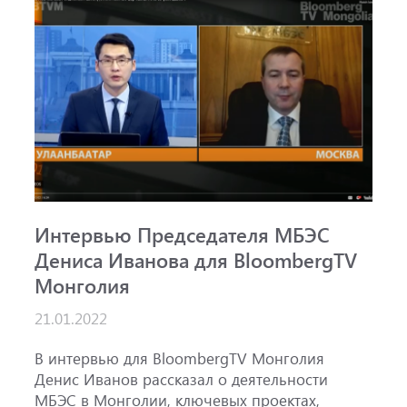
Интервью Председателя МБЭС
С
Дениса Иванова для BloombergTV
«
Монголия
п
B
21.01.2022
1
ж
В интервью для BloombergTV Монголия
М
Денис Иванов рассказал о деятельности
с
МБЭС в Монголии, ключевых проектах,
м