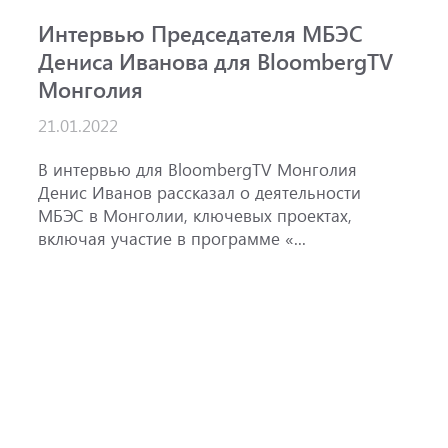
Интервью Председателя МБЭС
С
Дениса Иванова для BloombergTV
«
Монголия
п
B
21.01.2022
1
ж
В интервью для BloombergTV Монголия
М
Денис Иванов рассказал о деятельности
с
МБЭС в Монголии, ключевых проектах,
м
включая участие в программе «...