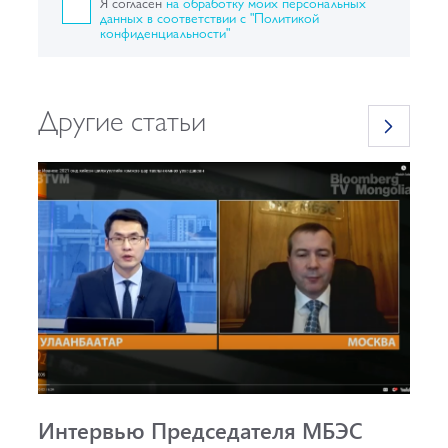
Я согласен
на обработку моих персональных
данных в соответствии с "Политикой
конфиденциальности"
Другие статьи
Интервью Председателя МБЭС
С