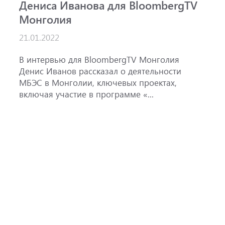
Дениса Иванова для BloombergTV
«
Монголия
п
B
21.01.2022
1
ж
В интервью для BloombergTV Монголия
М
Денис Иванов рассказал о деятельности
с
МБЭС в Монголии, ключевых проектах,
м
включая участие в программе «...