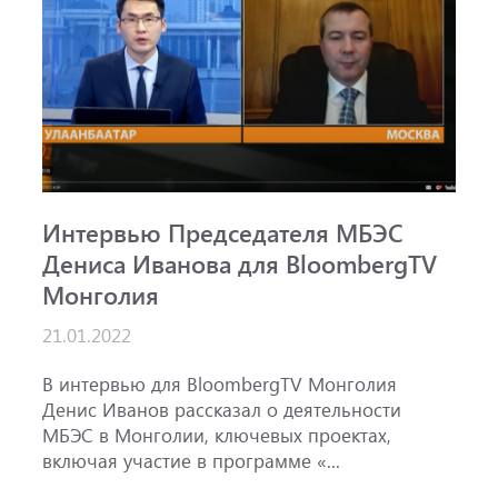
Интервью Председателя МБЭС
С
Дениса Иванова для BloombergTV
«
Монголия
п
B
21.01.2022
1
ж
В интервью для BloombergTV Монголия
М
Денис Иванов рассказал о деятельности
с
МБЭС в Монголии, ключевых проектах,
м
включая участие в программе «...