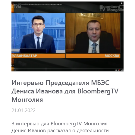
Интервью Председателя МБЭС
С
Дениса Иванова для BloombergTV
«
Монголия
п
B
21.01.2022
1
ж
В интервью для BloombergTV Монголия
М
Денис Иванов рассказал о деятельности
с