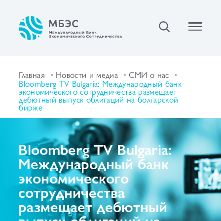
Главная
Новости и медиа
СМИ о нас
Bloomberg TV Bulgaria: Международный банк
экономического сотрудничества размещает
дебютный выпуск облигаций на болгарской
бирже
Bloomberg TV Bulgaria:
Международный банк
экономического
сотрудничества
размещает дебютный
выпуск облигаций на