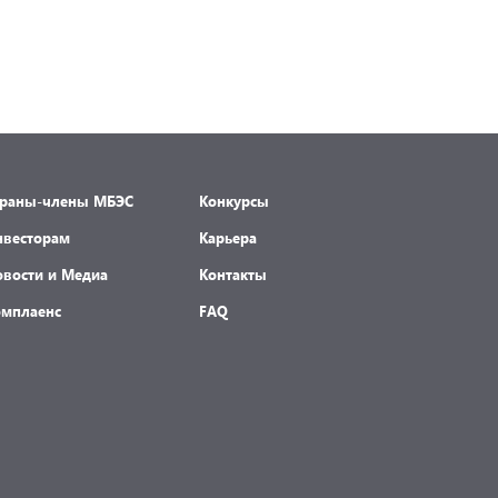
траны-члены МБЭС
Конкурсы
нвесторам
Карьера
овости и Медиа
Контакты
омплаенс
FAQ