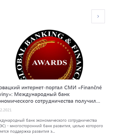
овацкий интернет-портал СМИ «Finančné
Bloomber
viny»: Международный банк
экономи
ономического сотрудничества получил
дебютны
е награды британского медиа-портала
бирже
12.2021
02.09.2021
obal Banking & Finance Review
дународный банк экономического сотрудничества
Bloomberg 
ЭС) - многосторонний банк развития, целью которого
экономичес
яется поддержка развития э...
выпуск обл
П�...