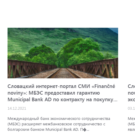
Словацкий интернет-портал СМИ «Finančné
Сл
noviny»: МБЭС предоставил гарантию
no
Municipal Bank AD по контракту на покупку
эк
железнодорожных рельсов
дв
14.12.2021
03.
Gl
Международный банк экономического сотрудничества
Меж
(МБЭС) расширяет межбанковское сотрудничество с
(МБ
болгарским банком Municipal Bank AD. П�...
явл