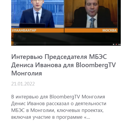
Интервью Председателя МБЭС
С
Дениса Иванова для BloombergTV
«
Монголия
п
B
21.01.2022
1
ж
В интервью для BloombergTV Монголия
М
Денис Иванов рассказал о деятельности
с
МБЭС в Монголии, ключевых проектах,
м
включая участие в программе «...