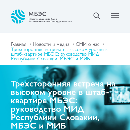
Главная
Новости и медиа
СМИ о нас
Трехсторонняя встреча на высоком уровне в
штаб-квартире МБЭС: руководство МИД
Республики Словакии, МБЭС и МИБ
Трехсторонняя встреча на
высоком уровне в штаб-
квартире МБЭС:
руководство МИД
Республики Словакии,
МБЭС и МИБ