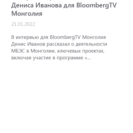
Дениса Иванова для BloombergTV
«
Монголия
п
B
21.01.2022
1
ж
В интервью для BloombergTV Монголия
М
Денис Иванов рассказал о деятельности
с
МБЭС в Монголии, ключевых проектах,
м
включая участие в программе «...