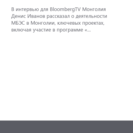
ж
В интервью для BloombergTV Монголия
М
Денис Иванов рассказал о деятельности
с
МБЭС в Монголии, ключевых проектах,
м
включая участие в программе «...