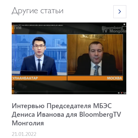
Другие статьи
Интервью Председателя МБЭС
С
Дениса Иванова для BloombergTV
«
Монголия
п
B
21.01.2022
1