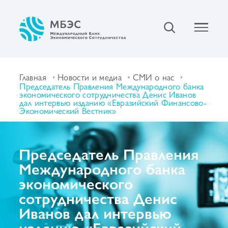
Главная
Новости и медиа
СМИ о нас
Председатель Правления Международного банка
экономического сотрудничества Денис Иванов
дал интервью изданию «Евразийский Финансово-
Экономический Вестник»
Председатель Правления
Международного банка
экономического
сотрудничества Денис
Иванов дал интервью
изданию «Евразийский