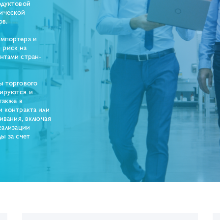
одуктовой
ической
ов.
импортера и
 риск на
нтами стран-
ы торгового
рируются и
также в
и контракта или
ивания, включая
еализации
ы за счет