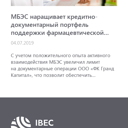
МБЭС наращивает кредитно-
документарный портфель
поддержки фармацевтической
отрасли
04.07.2019
С учетом положительного опыта активного
взаимодействия МБЭС увеличил лимит
на документарные операции ООО «ФК Гранд
Капитал», что позволит обеспечить
обязательства компании и увеличить объемы
сотрудничества с крупнейшими глобальными
производителями фармацевтической
продукции.