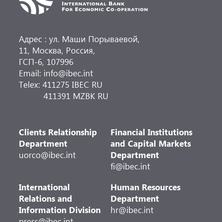
Адрес : ул. Маши Порываевой,
11, Москва, Россия,
ГСП-6, 107996
Email: info@ibec.int
Telex: 411275 IBEC RU
411391 MZBK RU
Clients Relationship
Financial Institutions
Department
and Capital Markets
uorco@ibec.int
Department
fi@ibec.int
International
Human Resources
Relations and
Department
Information Division
hr@ibec.int
press@ibec.int