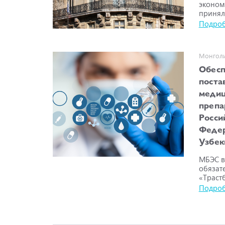
эконом
принял 
Подро
Монголи
Обес
поста
медиц
препа
Росси
Федер
Узбек
МБЭС в
обязат
«Трастб
Подро