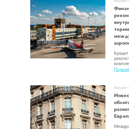
Россия •
Финан
рекон
внутр
терми
межд
аэроп
Кредит
реконс
комплек
Подро
Россия •
Инвес
облиг
разви
Евро
Междун