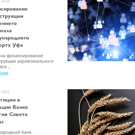
 2018
сирование
струкции
еннего
нала
ународного
орта Уфа
 на финансирование
трукции аэровокзального
са ...
бнее
 2021
тиции в
ации Банка
тия Совета
пы
ародный банк