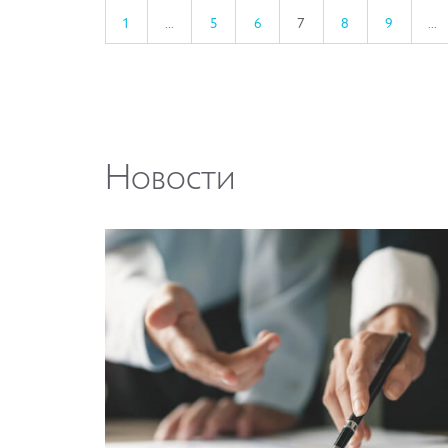
1
...
5
6
7
8
9
...
Новости