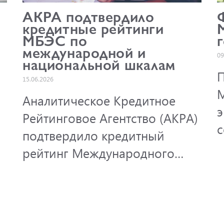
АКРА подтвердило
кредитные рейтинги
МБЭС по
о
международной и
09
национальной шкалам
П
15.06.2026
Аналитическое Кредитное
э
Рейтинговое Агентство (АКРА)
с
подтвердило кредитный
п
рейтинг Международного
к
банка экономического
п
сотрудничества по
а
международной шкале на
н
уровне A-, прогноз