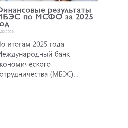
Финансовые результаты
МБЭС по МСФО за 2025
год
.02.2026
о итогам 2025 года
Международный банк
кономического
отрудничества (МБЭС)
родемонстрировал рост
лючевых финансовых
оказателей на фоне
ктивного развития основных
аправлений деятельности.