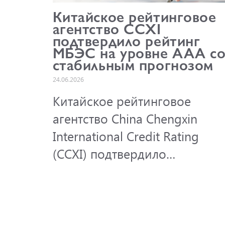
Китайское рейтинговое
агентство CCXI
подтвердило рейтинг
МБЭС на уровне AAA с
стабильным прогнозом
24.06.2026
Китайское рейтинговое
агентство China Chengxin
International Credit Rating
(CCXI) подтвердило
Международному банку
экономического
сотрудничества кредитный
рейтинг AAA со стабильным