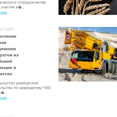
ического сотрудничества
участие в�...
бнее
я • 2020
печение
вок
инских
ратов из
йской
ации в
истан
ыпустил рамбурсное
ельство по аккредитиву ЧАБ
�...
бнее