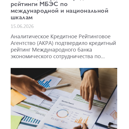
рейтинги МБЭС по
международной и национальной
шкалам
15.06.2026
Аналитическое Кредитное Рейтинговое
Агентство (АКРА) подтвердило кредитный
рейтинг Международного банка
экономического сотрудничества по
международной шкале на уровне A-,
прогноз «Стабильный», и по
национальной шкале для Российской
Федерации на уровне AAA(RU), прогноз
«Стабильный». Также подтвержден
рейтинг облигаций МБЭС серий 001Р-02
(RU000A101RJ7), 002Р-03 (RU000A108Q03)
и 002Р-04 (RU000A10CC99) на уровне
AAA(RU).