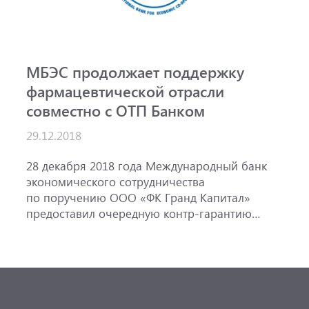
МБЭС продолжает поддержку
М
фармацевтической отрасли
ф
совместно с ОТП Банком
2
29.12.2018
2
э
28 декабря 2018 года Международный банк
п
экономического сотрудничества
п
по поручению ООО «ФК Гранд Капитал»
в
предоставил очередную контр-гарантию
«
в пользу АО «ОТП Банк» с целью выдачи АО
с
«ОТП Банк» гарантии в пользу дочерней
о
компании венгерского фармпроизводителя
Ф
EGIS.