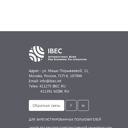
организации сделок. Банком выпущена платежная
гарантия под 100% покрытие контргарантией Открыто
акционерного общества «Белорусский народный банк»
Срок действия — один год, сумма операции —
0,4 млн евро.
Адрес : ул. Маши Порываевой, 11,
Москва, Россия,
ГСП-6, 107996
Email: info@ibec.int
Telex: 411275 IBEC RU
411391 MZBK RU
Обратная связь
f
in
ДЛЯ ЗАРЕГИСТРИРОВАННЫХ ПОЛЬЗОВАТЕЛЕЙ
ЦЕНТР РАСКРЫТИЯ КОРПОРАТИВНОЙ ИНФОРМАЦИИ