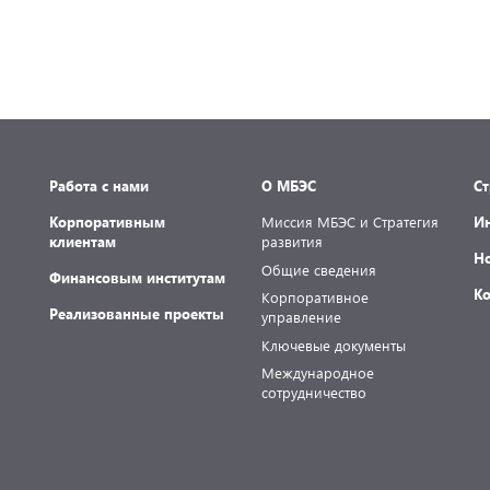
го
.
Работа с нами
О МБЭС
С
Корпоративным
Миссия МБЭС и Стратегия
И
клиентам
развития
Н
Общие сведения
Финансовым институтам
К
Корпоративное
Реализованные проекты
управление
Ключевые документы
Международное
сотрудничество