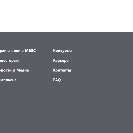
траны-члены МБЭС
Конкурсы
нвесторам
Карьера
овости и Медиа
Контакты
омплаенс
FAQ