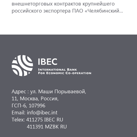
внешнеторговых контрактов крупнейшего
российского экспортера ПАО «Челябинский
трубопрокатный завод», предусматривающих
поставку труб различной номенклатуры
из России в Узбекистан. МБЭС подтвердил
несколько аккредитивов Узпромстройбанка
на общую сумму почти 2 млн долларов США
сроком до 5 месяцев. ПАО «Челябинский
трубопрокатный завод»
Адрес : ул. Маши Порываевой,
11, Москва, Россия,
ГСП-6, 107996
Email: info@ibec.int
Telex: 411275 IBEC RU
411391 MZBK RU