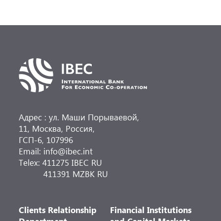
финансовых услугах. Кредитная линия
с общим лимитом в 20 млн евро
предоставляется на срок до 2 лет для
развития страхового бизнеса в странах-
членах Банка.
Адрес : ул. Маши Порываевой,
11, Москва, Россия,
ГСП-6, 107996
Email: info@ibec.int
Telex: 411275 IBEC RU
411391 MZBK RU
Clients Relationship
Financial Institutions