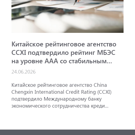
Китайское рейтинговое агентство
А
CCXI подтвердило рейтинг МБЭС
р
на уровне AAA со стабильным
и
прогнозом
24.06.2026
1
Китайское рейтинговое агентство China
А
Chengxin International Credit Rating (CCXI)
А
подтвердило Международному банку
р
экономического сотрудничества креди...
э