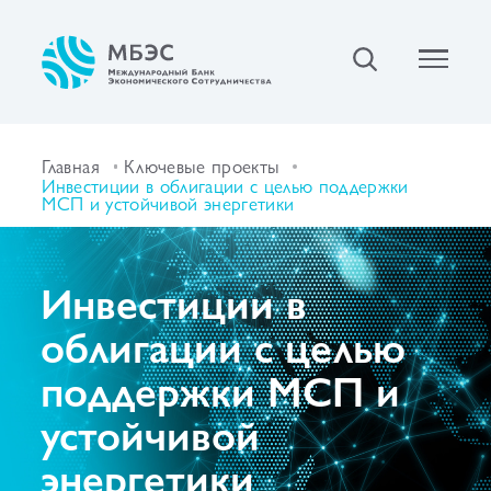
Главная
Ключевые проекты
Инвестиции в облигации с целью поддержки
МСП и устойчивой энергетики
Инвестиции в
облигации с целью
поддержки МСП и
устойчивой
энергетики