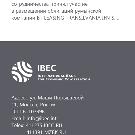
сотрудничества принял участие
в размещении облигаций румынской
компании BT LEASING TRANSILVANIA IFN S. A.
Дебютный выпуск ценных бумаг BT Leasing
был проведен через частное размещение
среди институциональных инвесторов. Общая
привлеченная сумма составляет 40 млн евро.
МБЭС приобрел 14% (5,6 млн евро) от общего
объема эмиссии. Организатором выступил
BT Capital Partners, подразделение
инвестиционного банкинга и рынков
капитала Banca Transilvania Financial Group.
Адрес : ул. Маши Порываевой,
11, Москва, Россия,
ГСП-6, 107996
Email: info@ibec.int
Telex: 411275 IBEC RU
411391 MZBK RU