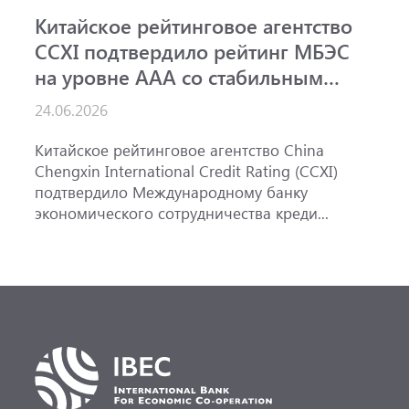
Китайское рейтинговое агентство
А
CCXI подтвердило рейтинг МБЭС
р
на уровне AAA со стабильным
и
прогнозом
24.06.2026
1
Китайское рейтинговое агентство China
А
Chengxin International Credit Rating (CCXI)
А
подтвердило Международному банку
р
экономического сотрудничества креди...
э