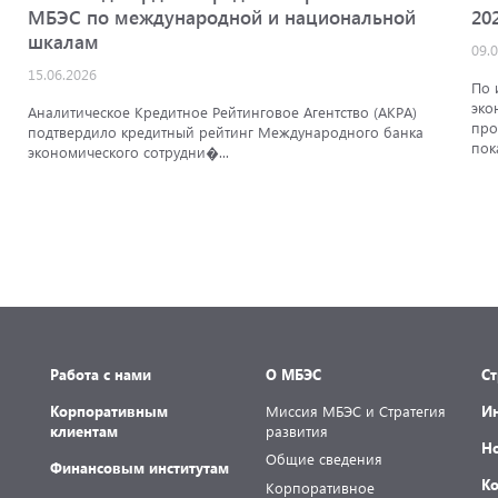
МБЭС по международной и национальной
20
шкалам
09.
15.06.2026
По 
эко
Аналитическое Кредитное Рейтинговое Агентство (АКРА)
про
подтвердило кредитный рейтинг Международного банка
пок
экономического сотрудни�...
Работа с нами
О МБЭС
С
Корпоративным
Миссия МБЭС и Стратегия
И
клиентам
развития
Н
Общие сведения
Финансовым институтам
К
Корпоративное