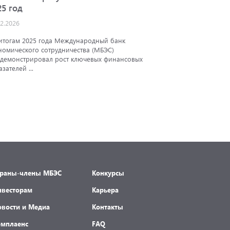
25 год
АКРА
02.2026
25.12.2025
итогам 2025 года Международный банк
Аналитичес
номического сотрудничества (МБЭС)
подтвердил
демонстрировал рост ключевых финансовых
экономичес
азателей ...
траны-члены МБЭС
Конкурсы
нвесторам
Карьера
овости и Медиа
Контакты
омплаенс
FAQ