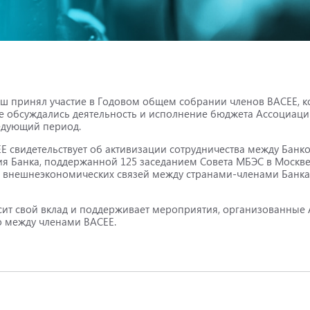
ш принял участие в Годовом общем собрании членов ВАСЕЕ, ко
уме обсуждались деятельность и исполнение бюджета Ассоциаци
едующий период.
ЕЕ свидетельствует об активизации сотрудничества между Банк
ия Банка, поддержанной 125 заседанием Совета МБЭС в Москве
 внешнеэкономических связей между странами-членами Банка
сит свой вклад и поддерживает мероприятия, организованные 
во между членами BACEE.