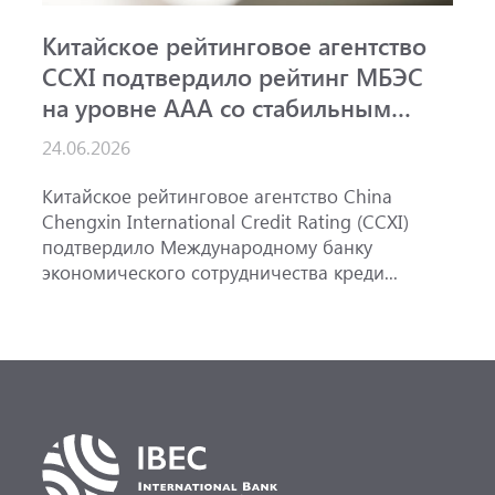
Китайское рейтинговое агентство
А
CCXI подтвердило рейтинг МБЭС
р
на уровне AAA со стабильным
и
прогнозом
24.06.2026
1
Китайское рейтинговое агентство China
А
Chengxin International Credit Rating (CCXI)
А
подтвердило Международному банку
р
экономического сотрудничества креди...
э