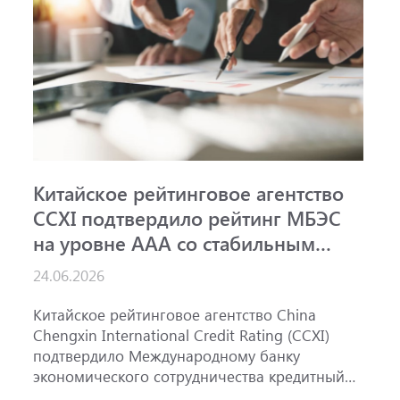
Китайское рейтинговое агентство
А
CCXI подтвердило рейтинг МБЭС
р
на уровне AAA со стабильным
м
прогнозом
ш
24.06.2026
15
Китайское рейтинговое агентство China
А
Chengxin International Credit Rating (CCXI)
А
подтвердило Международному банку
р
экономического сотрудничества кредитный
э
рейтинг AAA со стабильным прогнозом.
м