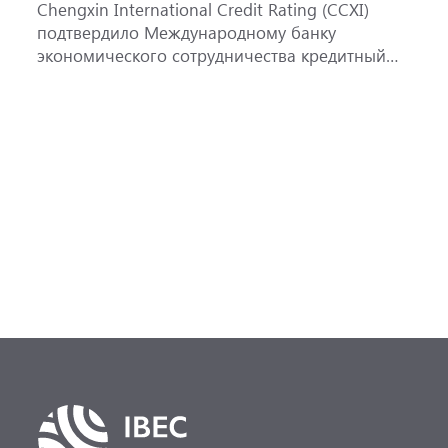
Chengxin International Credit Rating (CCXI)
А
подтвердило Международному банку
р
экономического сотрудничества кредитный
э
рейтинг AAA со стабильным прогнозом.
м
«
Р
п
р
(
0