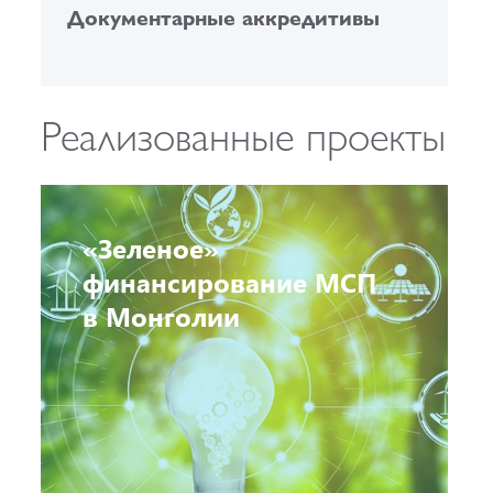
Документарные аккредитивы
Г
Реализованные проекты
«Зеленое»
финансирование МСП
в Монголии