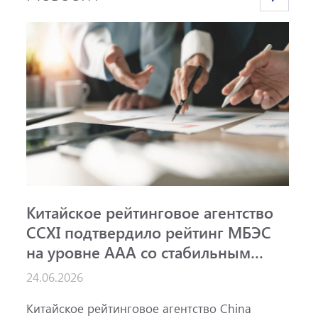
Китайское рейтинговое агентство
А
CCXI подтвердило рейтинг МБЭС
р
на уровне AAA со стабильным
м
прогнозом
ш
24.06.2026
15
Китайское рейтинговое агентство China
А